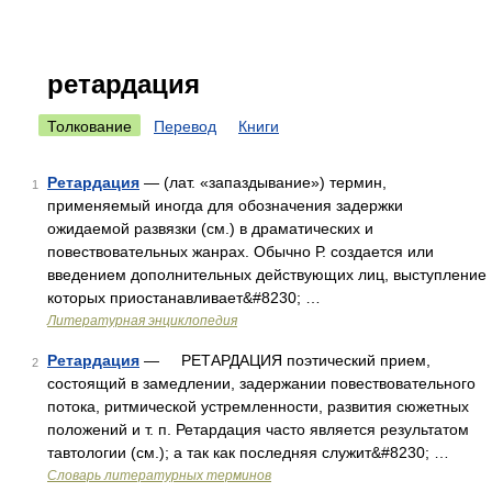
ретардация
Толкование
Перевод
Книги
Ретардация
— (лат. «запаздывание») термин,
1
применяемый иногда для обозначения задержки
ожидаемой развязки (см.) в драматических и
повествовательных жанрах. Обычно Р. создается или
введением дополнительных действующих лиц, выступление
которых приостанавливает&#8230; …
Литературная энциклопедия
Ретардация
— РЕТАРДАЦИЯ поэтический прием,
2
состоящий в замедлении, задержании повествовательного
потока, ритмической устремленности, развития сюжетных
положений и т. п. Ретардация часто является результатом
тавтологии (см.); а так как последняя служит&#8230; …
Словарь литературных терминов