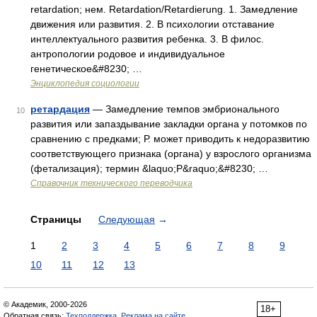
retardation; нем. Retardation/Retardierung. 1. Замедление
движения или развития. 2. В психологии отставание
интеллектуального развития ребенка. 3. В филос.
антропологии родовое и индивидуальное
генетическое&#8230; …
Энциклопедия социологии
ретардация
— Замедление темпов эмбрионального
10
развития или запаздывание закладки органа у потомков по
сравнению с предками; Р. может приводить к недоразвитию
соответствующего признака (органа) у взрослого организма
(фетализация); термин &laquo;Р&raquo;&#8230; …
Справочник технического переводчика
Страницы
Следующая
→
1
2
3
4
5
6
7
8
9
10
11
12
13
© Академик, 2000-2026
18+
Обратная связь:
Техподдержка
,
Реклама на сайте