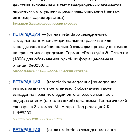
действия включением в текст внефабульных элементов
лирических отступлений, различных описаний (пейзаж,
интерьер, характеристика) …
Большой Энциклопедический словарь
РЕТАРДАЦИЯ
— (от лат. retardatio замедление),
7
замедление темпов эмбрионального развития или
запаздывание эмбриональной закладки органа у потомков
по сравнению с предками. Термин «Р.» введён Э. Геккелем
(1866) для обозначения одной из форм ценогенеза
отрицат.&#8230; …
Биологический энциклопедический словарь
РЕТАРДАЦИЯ
— [retardatio замедление] замедление
8
темпов развития в онтогенезе. Р. обозначает также
выпадение поздних стадий онтогенеза, связанное с
недоразвитием (фетализацией) организма. Геологический
словарь: в 2 х томах. М.: Недра. Под редакцией К.
Н.&#8230; …
Геологическая энциклопедия
РЕТАРДАЦИЯ
— (от лат. retardatio замедление) англ.
9