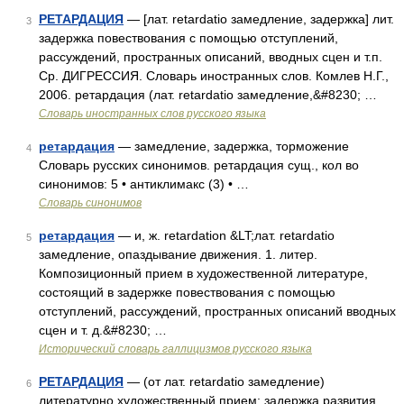
РЕТАРДАЦИЯ
— [лат. retardatio замедление, задержка] лит.
3
задержка повествования с помощью отступлений,
рассуждений, пространных описаний, вводных сцен и т.п.
Ср. ДИГРЕССИЯ. Словарь иностранных слов. Комлев Н.Г.,
2006. ретардация (лат. retardatio замедление,&#8230; …
Словарь иностранных слов русского языка
ретардация
— замедление, задержка, торможение
4
Словарь русских синонимов. ретардация сущ., кол во
синонимов: 5 • антиклимакс (3) • …
Словарь синонимов
ретардация
— и, ж. retardation &LT;лат. retardatio
5
замедление, опаздывание движения. 1. литер.
Композиционный прием в художественной литературе,
состоящий в задержке повествования с помощью
отступлений, рассуждений, пространных описаний вводных
сцен и т. д.&#8230; …
Исторический словарь галлицизмов русского языка
РЕТАРДАЦИЯ
— (от лат. retardatio замедление)
6
литературно художественный прием: задержка развития